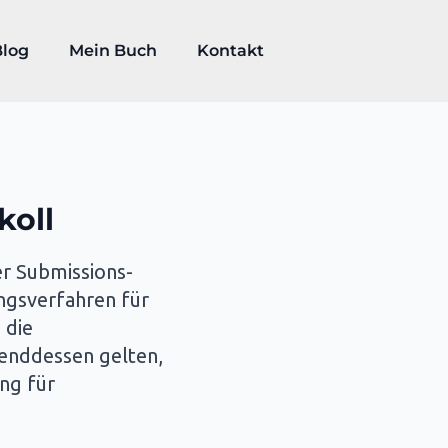
Blog
Mein Buch
Kontakt
koll
r Submissions-
ngsverfahren für
 die
renddessen gelten,
ng für