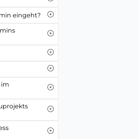
min eingeht?
rmins
 im
uprojekts
ess