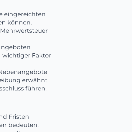
lle eingereichten
en können.
e Mehrwertsteuer
e angeboten
 wichtiger Faktor
da Nebenangebote
hreibung erwähnt
schluss führen.
nd Fristen
en bedeuten.