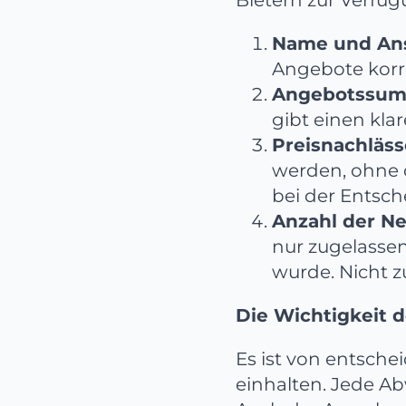
Name und Ansc
Angebote korr
Angebotssum
gibt einen kla
Preisnachläs
werden, ohne 
bei der Entsc
Anzahl der N
nur zugelassen
wurde. Nicht 
Die Wichtigkeit 
Es ist von entsche
einhalten. Jede A