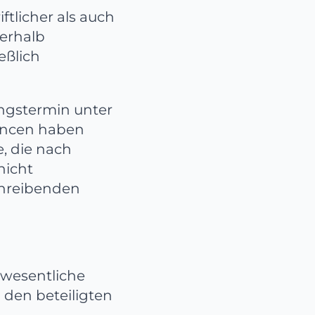
ftlicher als auch
berhalb
eßlich
ungstermin unter
hancen haben
, die nach
nicht
schreibenden
 wesentliche
 den beteiligten