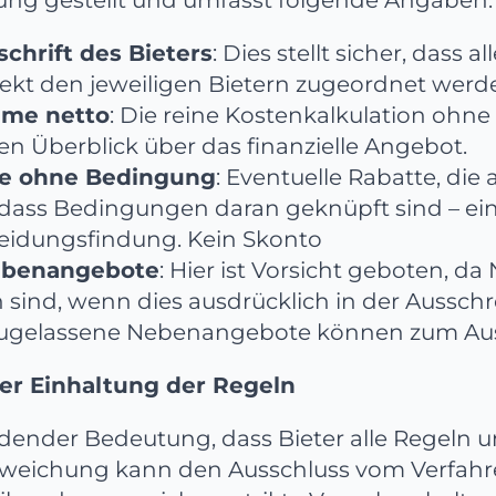
hrift des Bieters
: Dies stellt sicher, dass a
ekt den jeweiligen Bietern zugeordnet werd
me netto
: Die reine Kostenkalkulation ohn
ren Überblick über das finanzielle Angebot.
se ohne Bedingung
: Eventuelle Rabatte, di
dass Bedingungen daran geknüpft sind – ein
heidungsfindung. Kein Skonto
ebenangebote
: Hier ist Vorsicht geboten, 
 sind, wenn dies ausdrücklich in der Aussc
zugelassene Nebenangebote können zum Aus
der Einhaltung der Regeln
idender Bedeutung, dass Bieter alle Regeln u
bweichung kann den Ausschluss vom Verfahr