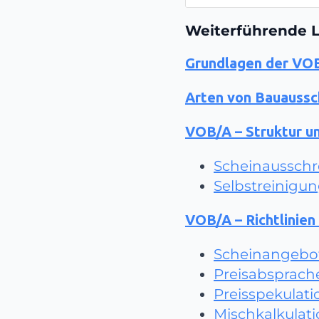
Weiterführende L
Grundlagen der VO
Arten von Bauaussc
VOB/A – Struktur u
Scheinaussch
Selbstreinigu
VOB/A – Richtlinien
Scheinangebo
Preisabsprach
Preisspekulati
Mischkalkulat