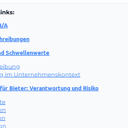
inks:
B/A
hreibungen
nd Schwellenwerte
reibung
ng im Unternehmenskontext
 für Bieter: Verantwortung und Risiko
te
en
on
ion