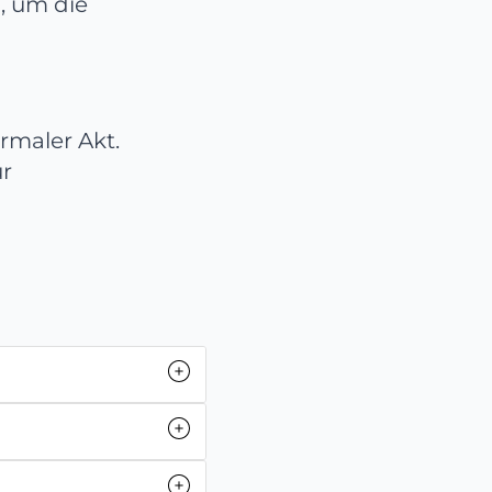
, um die
rmaler Akt.
ur